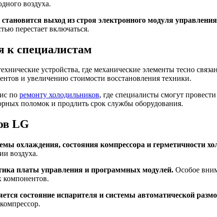
дного воздуха.
становится выход из строя электронного модуля управления
стью перестает включаться.
я к специалистам
хнические устройства, где механические элементы тесно связа
ентов и увеличению стоимости восстановления техники.
вис по
ремонту холодильников
, где специалисты смогут провест
рных поломок и продлить срок службы оборудования.
ов LG
емы охлаждения, состояния компрессора и герметичности хо
ии воздуха.
тика платы управления и программных модулей.
Особое вним
х компонентов.
яется состояние испарителя и системы автоматической размо
компрессор.