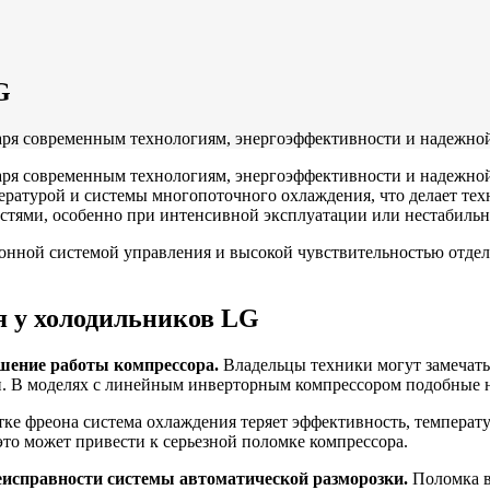
G
аря современным технологиям, энергоэффективности и надежн
ря современным технологиям, энергоэффективности и надежной 
ературой и системы многопоточного охлаждения, что делает те
стями, особенно при интенсивной эксплуатации или нестабильн
ронной системой управления и высокой чувствительностью отде
я у холодильников LG
шение работы компрессора.
Владельцы техники могут замечать
уки. В моделях с линейным инверторным компрессором подобные 
ке фреона система охлаждения теряет эффективность, температу
это может привести к серьезной поломке компрессора.
неисправности системы автоматической разморозки.
Поломка в