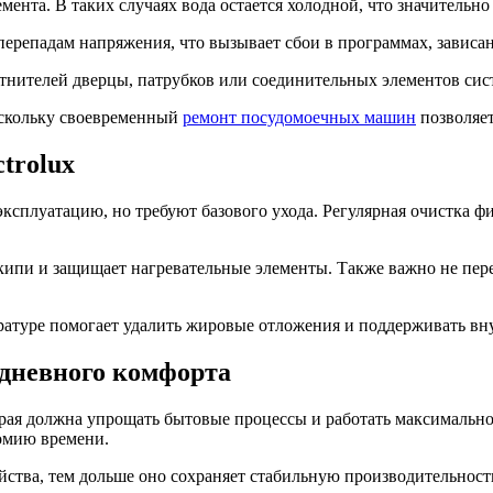
мента. В таких случаях вода остается холодной, что значительн
ерепадам напряжения, что вызывает сбои в программах, зависан
тнителей дверцы, патрубков или соединительных элементов сис
оскольку своевременный
ремонт посудомоечных машин
позволяет
trolux
ксплуатацию, но требуют базового ухода. Регулярная очистка ф
кипи и защищает нагревательные элементы. Также важно не пер
атуре помогает удалить жировые отложения и поддерживать вну
едневного комфорта
орая должна упрощать бытовые процессы и работать максимальн
номию времени.
йства, тем дольше оно сохраняет стабильную производительност